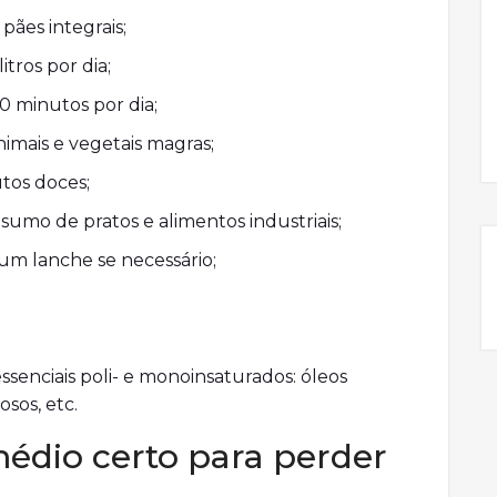
pães integrais;
itros por dia;
30 minutos por dia;
mais e vegetais magras;
tos doces;
sumo de pratos e alimentos industriais;
 um lanche se necessário;
senciais poli- e monoinsaturados: óleos
osos, etc.
édio certo para perder