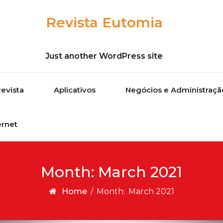
Revista Eutomia
Just another WordPress site
evista
Aplicativos
Negócios e Administraçã
ernet
Month:
March 2021
Home
/
Month:
March 2021