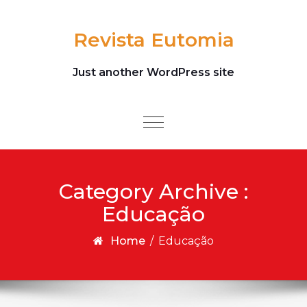
Skip to content
Revista Eutomia
Just another WordPress site
Toggle
navigation
Category Archive :
Educação
Home
/
Educação